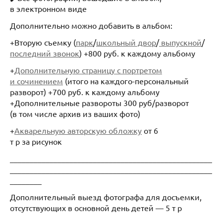
в электронном виде
Дополнительно можно добавить в альбом:
+Вторую съемку (
парк
/
школьный двор
/
выпускной
/
последний звонок
) +800 руб. к каждому альбому
+
Дополнительную страницу с портретом
и сочинением
(итого на каждого-персональный
разворот) +700 руб. к каждому альбому
+Дополнительные развороты 300 руб/разворот
(в том числе архив из ваших фото)
+
Акварельную авторскую обложку
от 6
т р за рисунок
___________________________________________________
___________________________________________________
________
Дополнительный выезд фотографа для досъемки,
отсутствующих в основной день детей — 5 т р